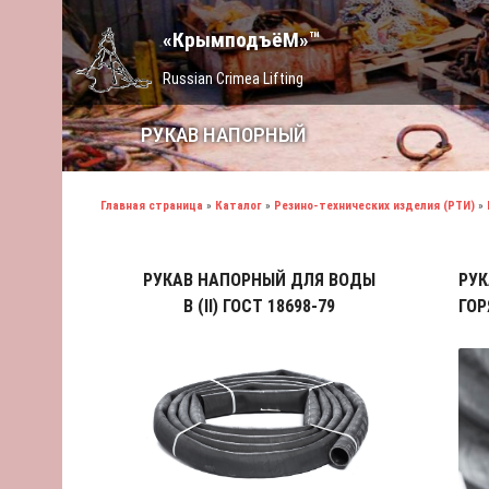
«КрымподъёМ»™
Russian Crimea Lifting
РУКАВ НАПОРНЫЙ
Главная страница
»
Каталог
»
Резино-технических изделия (РТИ)
»
РУКАВ НАПОРНЫЙ ДЛЯ ВОДЫ
РУК
В (II) ГОСТ 18698-79
ГОР