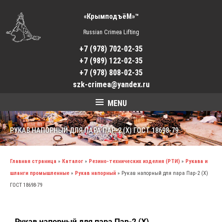
«КрымподъёМ»™
Russian Crimea Lifting
+7 (978) 702-02-35
+7 (989) 122-02-35
+7 (978) 808-02-35
szk-crimea@yandex.ru
MENU
РУКАВ НАПОРНЫЙ ДЛЯ ПАРА ПАР-2 (X) ГОСТ 18698-79
Главная страница
»
Каталог
»
Резино-технических изделия (РТИ)
»
Рукава и
шланги промышленные
»
Рукав напорный
»
Рукав напорный для пара Пар-2 (X)
ГОСТ 18698-79
Рукав напорный для пара Пар-2 (X)