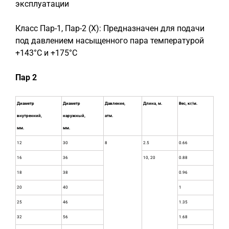
эксплуатации
Класс Пар-1, Пар-2 (Х): Предназначен для подачи
под давлением насыщенного пара температурой
+143°С и +175°С
Пар 2
Диаметр
Диаметр
Давление,
Длина, м.
Вес, кг/м.
внутренний,
наружный,
атм.
мм.
мм.
12
30
8
2.5
0.66
16
36
10, 20
0.88
18
38
0.96
20
40
1
25
46
1.35
32
56
1.68