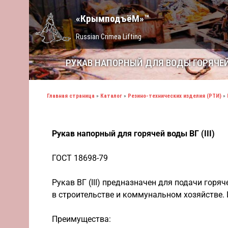
«КрымподъёМ»™
Russian Crimea Lifting
РУКАВ НАПОРНЫЙ ДЛЯ ВОДЫ ГОРЯЧЕЙ ВГ
Главная страница
»
Каталог
»
Резино-технических изделия (РТИ)
»
Рукав напорный для горячей воды ВГ (III)
ГОСТ 18698-79
Рукав ВГ (III) предназначен для подачи горя
в строительстве и коммунальном хозяйстве.
Преимущества: