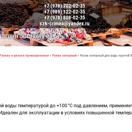
+7 (978) 702-02-35
+7 (989) 122-02-35
+7 (978) 808-02-35
szk-crimea@yandex.ru
(III) ГОСТ 18698-79
Рукава и шланги промышленные
»
Рукав напорный
»
Рукав напорный для воды горячей ВГ(
чей воды температурой до +100 °C под давлением, применяет
 Идеален для эксплуатации в условиях повышенной темпер