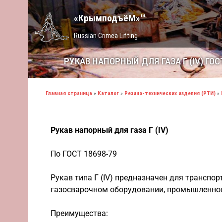
«КрымподъёМ»™
Russian Crimea Lifting
РУКАВ НАПОРНЫЙ ДЛЯ ГАЗА Г (IV) ГОС
Главная страница
»
Каталог
»
Резино-технических изделия (РТИ)
»
Рукав напорный для газа Г (IV)
По ГОСТ 18698-79
Рукав типа Г (IV) предназначен для транспо
газосварочном оборудовании, промышленност
Преимущества: