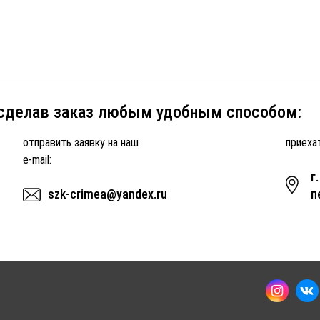
 сделав заказ любым удобным способом:
отправить заявку на наш
приехат
e-mail:
г
szk-crimea@yandex.ru
п