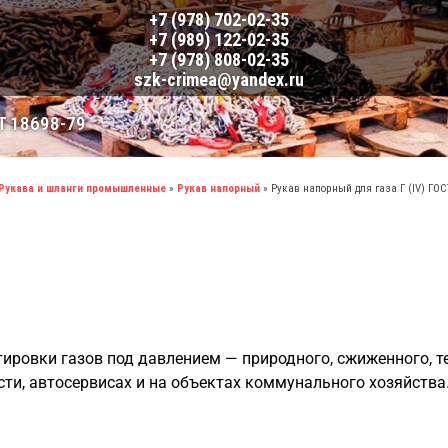
+7 (978) 702-02-35
+7 (989) 122-02-35
+7 (978) 808-02-35
szk-crimea@yandex.ru
Т 18698-79
Рукава и шланги промышленные
»
Рукав напорный
»
Рукав напорный для газа Г (IV) ГОСТ
ртировки газов под давлением — природного, сжиженного, т
и, автосервисах и на объектах коммунального хозяйства