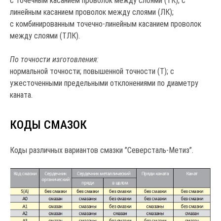
с точечным касанием проволок между слоями (ТК); с
линейным касанием проволок между слоями (ЛК);
с комбинированным точечно-линейным касанием проволок
между слоями (ТЛК).
По точности изготовления:
нормальной точности; повышенной точности (Т); с
ужесточенными предельными отклонениями по диаметру
каната.
КОДЫ СМАЗОК
Коды различных вариантов смазки ”Северсталь-Метиз”.