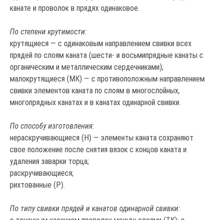
канате и проволок в прядях одинаковое.
По степени крутимости:
крутящиеся — с одинаковым направлением свивки всех
прядей по слоям каната (шести- и восьмипрядные канаты с
органическим и металлическим сердечниками);
малокрутящиеся (МК) — с противоположным направлением
свивки элементов каната по слоям в многослойных,
многопрядных канатах и в канатах одинарной свивки.
По способу изготовления:
нераскручивающиеся (Н) — элементы каната сохраняют
свое положение после снятия вязок с концов каната и
удаления заварки торца;
раскручивающиеся;
рихтованные (Р).
По типу свивки прядей и канатов одинарной свивки: