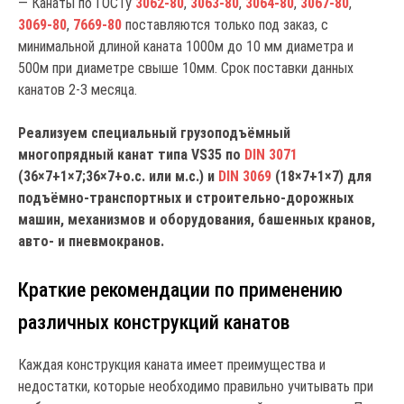
— Канаты по ГОСТу
3062-80
,
3063-80
,
3064-80
,
3067-80
,
3069-80
,
7669-80
поставляются только под заказ, с
минимальной длиной каната 1000м до 10 мм диаметра и
500м при диаметре свыше 10мм. Срок поставки данных
канатов 2-3 месяца.
Реализуем специальный грузоподъёмный
многопрядный канат типа VS35 по
DIN 3071
(36×7+1×7;36×7+o.c. или м.c.) и
DIN 3069
(18×7+1×7) для
подъёмно-транспортных и строительно-дорожных
машин, механизмов и оборудования, башенных кранов,
авто- и пневмокранов.
Краткие рекомендации по применению
различных конструкций канатов
Каждая конструкция каната имеет преимущества и
недостатки, которые необходимо правильно учитывать при