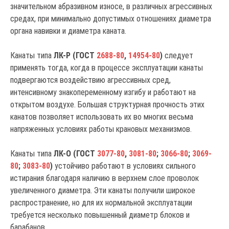
значительном абразивном износе, в различных агрессивных
средах, при минимально допустимых отношениях диаметра
органа навивки и диаметра каната.
Канаты типа
ЛК-Р (ГОСТ
2688-80
,
14954-80
)
следует
применять тогда, когда в процессе эксплуатации канаты
подвергаются воздействию агрессивных сред,
интенсивному знакопеременному изгибу и работают на
открытом воздухе. Большая структурная прочность этих
канатов позволяет использовать их во многих весьма
напряженных условиях работы крановых механизмов.
Канаты типа
ЛК-О (ГОСТ
3077-80
,
3081-80
;
3066-80
;
3069-
80
;
3083-80
)
устойчиво работают в условиях сильного
истирания благодаря наличию в верхнем слое проволок
увеличенного диаметра. Эти канаты получили широкое
распространение, но для их нормальной эксплуатации
требуется несколько повышенный диаметр блоков и
барабанов.