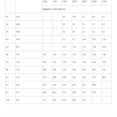
(160)
(170)
(180)
(190)
(200)
(210)
(220)
Разрывное усилие каната, кН
3,3
35,5
—
—
5,4
5,79
6,1
6,4
6,7
3,6
42,9
—
—
6,6
7,0
7,3
7,7
8.1
3,9
51,0
—
—
7,8
8,3
8,7
9,2
9,6
4,2
59,8
—
—
9.2
9,7
10,2
10,7
11,3
4,5
69,3
—
—
10,7
11,2
11,9
12,5
13.0
4,8
79,6
10,9
11,6
12,2
12,9
13,6
14,3
15,0
5,5
102
14,0
14,9
15,7
16,6
17,5
18,4
19,3
5,8
114
15,6
16,6
17,6
18,6
19,6
20,6
21,6
6,5
142
19,5
20,8
22,0
23,2
24,4
25,7
26,9
8,1
222
30,4
32,4
34,3
36,2
38,1
40,0
—
9,7
319
43,8
46,5
49,3
52,0
54,7
57,5
—
13,0
565
77,7
82,6
87,2
92,3
97,1
—
—