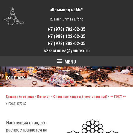
«КрымподъёМ»™
Russian Crimea Lifting
+7 (978) 702-02-35
+7 (989) 122-02-35
+7 (978) 808-02-35
szk-crimea@yandex.ru
MENU
ГОСТ 3070-80
Главная страница
»
Каталог
»
Стальные канаты (трос стальной)
»
⤍ ГОСТ ⤌
»
ГОСТ 3070-80
Настоящий стандарт
распространяется на