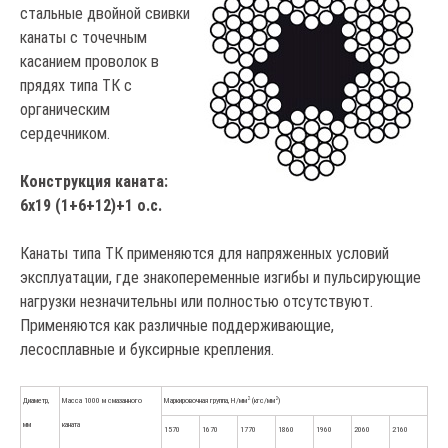
стальные двойной свивки
канаты с точечным
касанием проволок в
прядях типа ТК с
органическим
сердечником.
Конструкция каната:
6х19 (1+6+12)+1 о.с.
Канаты типа ТК применяются для напряженных условий
эксплуатации, где знакопеременные изгибы и пульсирующие
нагрузки незначительны или полностью отсутствуют.
Применяются как различные поддерживающие,
лесосплавные и буксирные крепления.
2
2
Диаметр,
Масса 1000 м смазанного
Маркировочная группа, Н/мм
(кгс/мм
)
мм
каната
1570
1670
1770
1860
1960
2060
2160