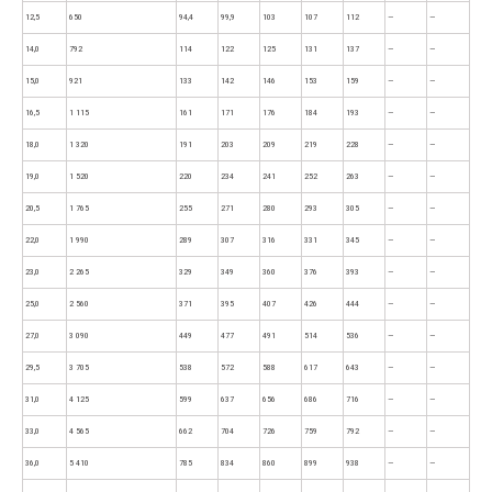
12,5
650
94,4
99,9
103
107
112
—
—
14,0
792
114
122
125
131
137
—
—
15,0
921
133
142
146
153
159
—
—
16,5
1 115
161
171
176
184
193
—
—
18,0
1 320
191
203
209
219
228
—
—
19,0
1 520
220
234
241
252
263
—
—
20,5
1 765
255
271
280
293
305
—
—
22,0
1 990
289
307
316
331
345
—
—
23,0
2 265
329
349
360
376
393
—
—
25,0
2 560
371
395
407
426
444
—
—
27,0
3 090
449
477
491
514
536
—
—
29,5
3 705
538
572
588
617
643
—
—
31,0
4 125
599
637
656
686
716
—
—
33,0
4 565
662
704
726
759
792
—
—
36,0
5 410
785
834
860
899
938
—
—