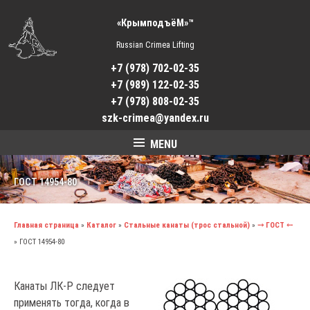
«КрымподъёМ»™
Russian Crimea Lifting
+7 (978) 702-02-35
+7 (989) 122-02-35
+7 (978) 808-02-35
szk-crimea@yandex.ru
MENU
ГОСТ 14954-80
Главная страница
»
Каталог
»
Стальные канаты (трос стальной)
»
⤍ ГОСТ ⤌
»
ГОСТ 14954-80
Канаты ЛК-Р следует
применять тогда, когда в