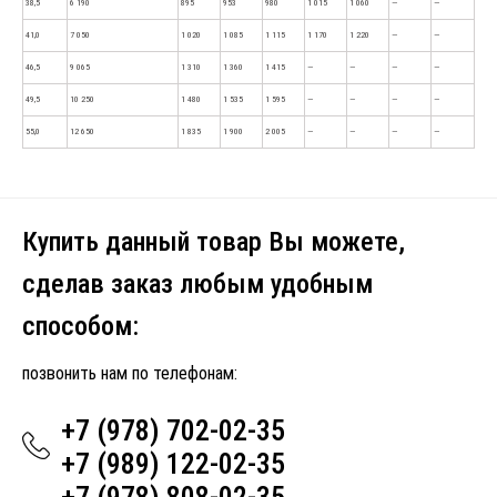
38,5
6 190
895
953
980
1 015
1 060
—
—
41,0
7 050
1 020
1 085
1 115
1 170
1 220
—
—
46,5
9 065
1 310
1 360
1 415
—
—
—
—
49,5
10 250
1 480
1 535
1 595
—
—
—
—
55,0
12 650
1 835
1 900
2 005
—
—
—
—
Купить данный товар Вы можете,
сделав заказ любым удобным
способом:
позвонить нам по телефонам:
+7 (978) 702-02-35
+7 (989) 122-02-35