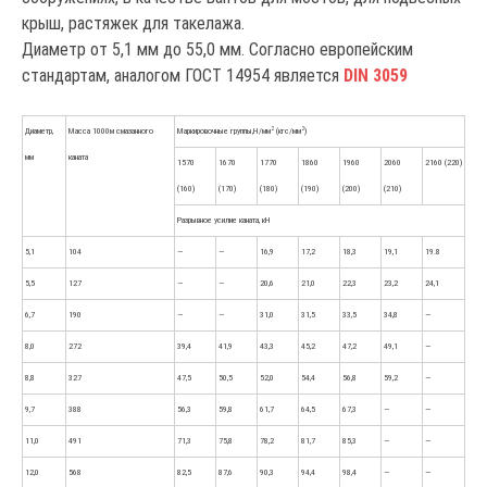
крыш, растяжек для такелажа.
Диаметр от 5,1 мм до 55,0 мм. Согласно европейским
стандартам, аналогом ГОСТ 14954 является
DIN 3059
2
2
Диаметр,
Масса 1000м смазанного
Маркировочные группы,Н/мм
(кгс/мм
)
мм
каната
1570
1670
1770
1860
1960
2060
2160 (220)
(160)
(170)
(180)
(190)
(200)
(210)
Разрывное усилие каната, кН
5,1
104
—
—
16,9
17,2
18,3
19,1
19.8
5,5
127
—
—
20,6
21,0
22,3
23,2
24,1
6,7
190
—
—
31,0
31,5
33,5
34,8
—
8,0
272
39,4
41,9
43,3
45,2
47,2
49,1
—
8,8
327
47,5
50,5
52,0
54,4
56,8
59,2
—
9,7
388
56,3
59,8
61,7
64,5
67,3
—
—
11,0
491
71,3
75,8
78,2
81,7
85,3
—
—
12,0
568
82,5
87,6
90,3
94,4
98,4
—
—