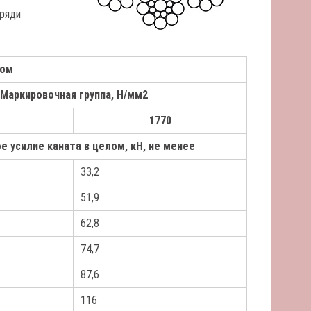
пряди
ком
Маркировочная группа, Н/мм2
1770
е усилие каната в целом, кН, не менее
33,2
51,9
62,8
74,7
87,6
116