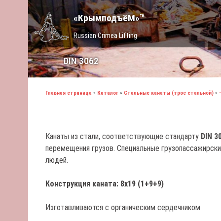
«КрымподъёМ»™
Russian Crimea Lifting
DIN 3062
Главная страница
»
Каталог
»
Стальные канаты (трос стальной)
»
Канаты из стали, соответствующие стандарту
DIN 3
перемещения грузов. Специальные грузопассажирские
людей.
Конструкция каната: 8х19 (1+9+9)
Изготавливаются с органическим сердечником