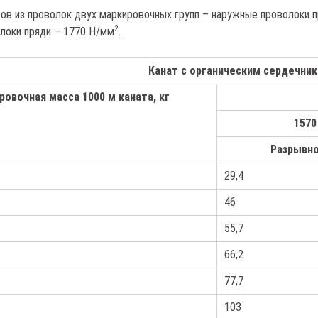
ов из проволок двух маркировочных групп – наружные проволоки 
2
олоки пряди – 1770 Н/мм
.
Канат с органическим сердечни
ровочная масса 1000 м каната, кг
1570
Разрывно
29,4
46
55,7
66,2
77,7
103