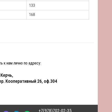
133
168
ь к нам лично по адресу:
. Керчь,
ер. Кооперативный 26, оф.304
+7(978)702-02-35