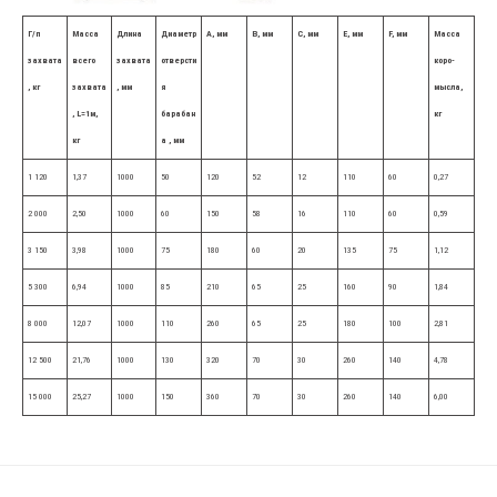
Г/п
Масса
Длина
Диаметр
А,
мм
В,
мм
С,
мм
Е,
мм
F,
мм
Масса
захвата
всего
захвата
отверсти
коро-
, кг
захвата
, мм
я
мысла,
,
L
=1м,
барабан
кг
кг
а
, мм
1 120
1,37
1000
50
120
52
12
110
60
0,27
2 000
2,50
1000
60
150
58
16
110
60
0,59
3 150
3,98
1000
75
180
60
20
135
75
1,12
5 300
6,94
1000
85
210
65
25
160
90
1,84
8 000
12,07
1000
110
260
65
25
180
100
2,81
12 500
21,76
1000
130
320
70
30
260
140
4,78
15 000
25,27
1000
150
360
70
30
260
140
6,00