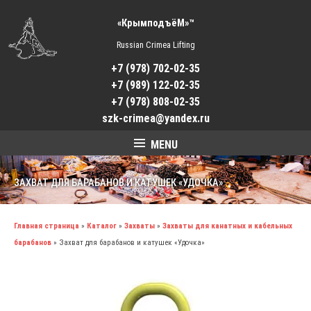
«КрымподъёМ»™
Russian Crimea Lifting
+7 (978) 702-02-35
+7 (989) 122-02-35
+7 (978) 808-02-35
szk-crimea@yandex.ru
MENU
ЗАХВАТ ДЛЯ БАРАБАНОВ И КАТУШЕК «УДОЧКА»
Главная страница
»
Каталог
»
Захваты
»
Захваты для канатных и кабельных
барабанов
»
Захват для барабанов и катушек «Удочка»