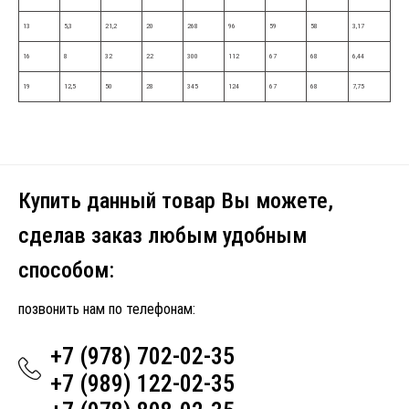
13
5,3
21,2
20
268
96
59
58
3,17
16
8
32
22
300
112
67
68
6,44
19
12,5
50
28
345
124
67
68
7,75
Купить данный товар Вы можете,
сделав заказ любым удобным
способом:
позвонить нам по телефонам:
+7 (978) 702-02-35
+7 (989) 122-02-35