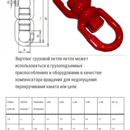
Вертлюг грузовой петля-петля может
использоваться в грузоподъемных
приспособлениях и оборудовании в качестве
компенсатора вращения для недопущения
перекручивания каната или цепи.
Размер
Рабочая
Разрушающ
a, мм
b, мм
c, мм
d, мм
e, мм
вес, кг
цепи, мм
нагрузка, т
ая нагрузка,т
7-8
2
8
14
181
65
40
37
1,07
10
3,15
12,6
18
226
79
47
48
1,9