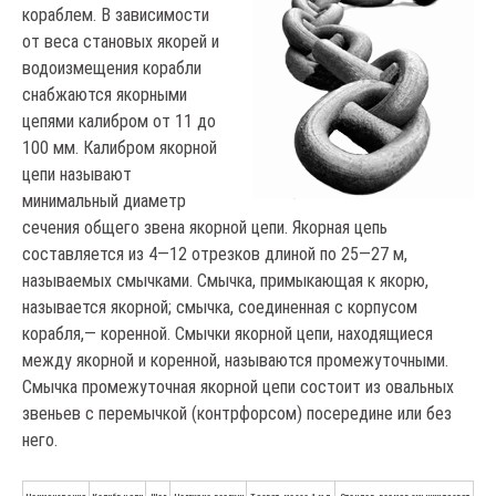
кораблем. В зависимости
от веса становых якорей и
водоизмещения корабли
снабжаются якорными
цепями калибром от 11 до
100 мм. Калибром якорной
цепи называют
минимальный диаметр
сечения общего звена якорной цепи. Якорная цепь
составляется из 4—12 отрезков длиной по 25—27 м,
называемых смычками. Смычка, примыкающая к якорю,
называется якорной; смычка, соединенная с корпусом
корабля,— коренной. Смычки якорной цепи, находящиеся
между якорной и коренной, называются промежуточными.
Смычка промежуточная якорной цепи состоит из овальных
звеньев с перемычкой (контрфорсом) посередине или без
него.