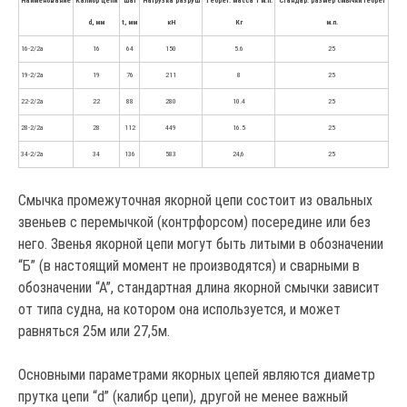
Наименование
Калибр цепи
Шаг
Нагрузка разруш
Теорет. масса 1 м.п.
Стандар. размер смычки теорет
d, мм
t, мм
кН
Кг
м.п.
16-2/2а
16
64
150
5.6
25
19-2/2а
19
76
211
8
25
22-2/2а
22
88
280
10.4
25
28-2/2а
28
112
449
16.5
25
34-2/2а
34
136
583
24,6
25
Смычка промежуточная якорной цепи состоит из овальных
звеньев с перемычкой (контрфорсом) посередине или без
него. Звенья якорной цепи могут быть литыми в обозначении
“Б” (в настоящий момент не производятся) и сварными в
обозначении “А”, стандартная длина якорной смычки зависит
от типа судна, на котором она используется, и может
равняться 25м или 27,5м.
Основными параметрами якорных цепей являются диаметр
прутка цепи “d” (калибр цепи), другой не менее важный