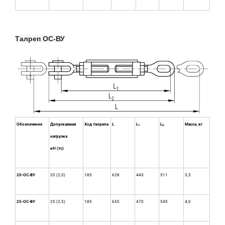
Талреп ОС-ВУ
Обозначение
Допускаемая
Ход талрепа
L
L
L
Масса, кг
1
2
нагрузка
кН (тс)
20-ОС-ВУ
20 (2,0)
185
628
443
511
3,5
25-ОС-ВУ
25 (2,5)
185
655
470
545
4,0