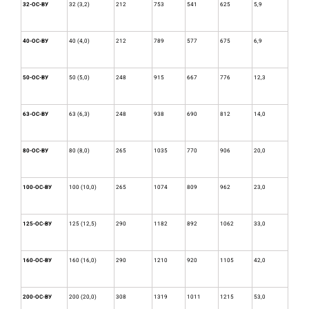
32-ОС-ВУ
32 (3,2)
212
753
541
625
5,9
40-ОС-ВУ
40 (4,0)
212
789
577
675
6,9
50-ОС-ВУ
50 (5,0)
248
915
667
776
12,3
63-ОС-ВУ
63 (6,3)
248
938
690
812
14,0
80-ОС-ВУ
80 (8,0)
265
1035
770
906
20,0
100-ОС-ВУ
100 (10,0)
265
1074
809
962
23,0
125-ОС-ВУ
125 (12,5)
290
1182
892
1062
33,0
160-ОС-ВУ
160 (16,0)
290
1210
920
1105
42,0
200-ОС-ВУ
200 (20,0)
308
1319
1011
1215
53,0