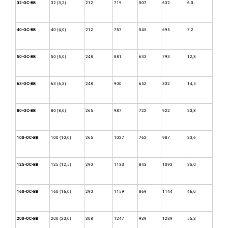
32-ОС-ВВ
32 (3,2)
212
719
507
632
6,0
40-ОС-ВВ
40 (4,0)
212
757
545
695
7,2
50-ОС-ВВ
50 (5,0)
248
881
633
793
12,8
63-ОС-ВВ
63 (6,3)
248
900
652
832
14,5
80-ОС-ВВ
80 (8,0)
265
987
722
922
20,8
100-ОС-ВВ
100 (10,0)
265
1027
762
987
23,6
125-ОС-ВВ
125 (12,5)
290
1133
843
1093
35,0
160-ОС-ВВ
160 (16,0)
290
1159
869
1144
46,0
200-ОС-ВВ
200 (20,0)
308
1247
939
1239
55,3