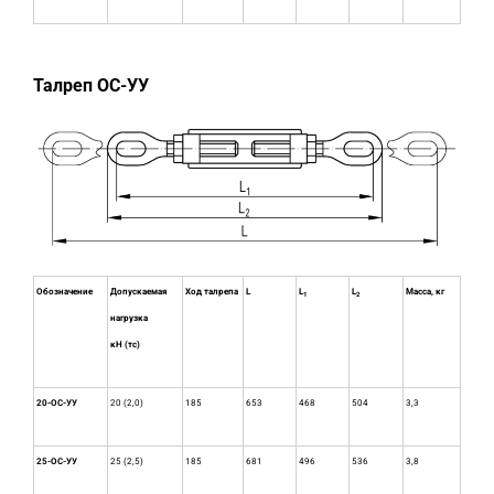
Талреп ОС-УУ
Обозначение
Допускаемая
Ход талрепа
L
L
L
Масса, кг
1
2
нагрузка
кН (тс)
20-ОС-УУ
20 (2,0)
185
653
468
504
3,3
25-ОС-УУ
25 (2,5)
185
681
496
536
3,8