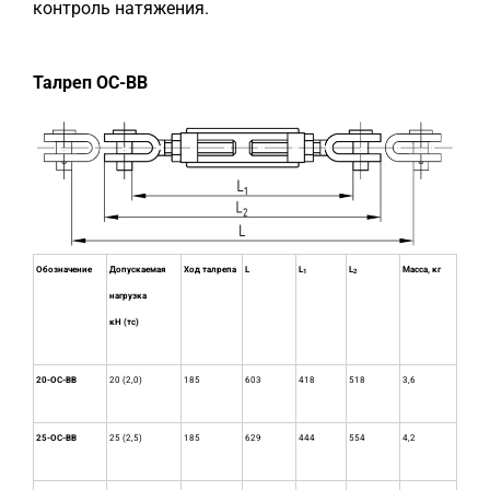
контроль натяжения.
Талреп ОС-ВВ
Обозначение
Допускаемая
Ход талрепа
L
L
L
Масса, кг
1
2
нагрузка
кН (тс)
20-ОС-ВВ
20 (2,0)
185
603
418
518
3,6
25-ОС-ВВ
25 (2,5)
185
629
444
554
4,2