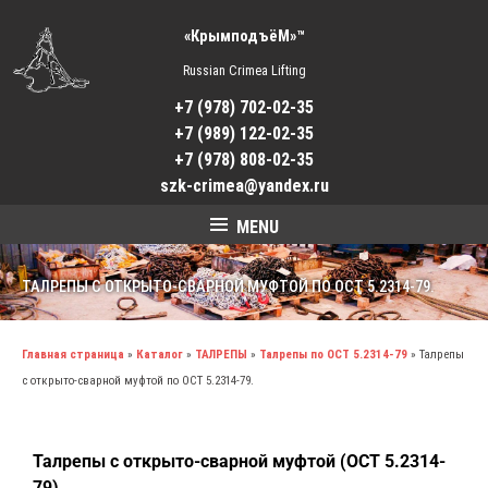
«КрымподъёМ»™
Russian Crimea Lifting
+7 (978) 702-02-35
+7 (989) 122-02-35
+7 (978) 808-02-35
szk-crimea@yandex.ru
MENU
ТАЛРЕПЫ С ОТКРЫТО-СВАРНОЙ МУФТОЙ ПО ОСТ 5.2314-79.
Главная страница
»
Каталог
»
ТАЛРЕПЫ
»
Талрепы по ОСТ 5.2314-79
»
Талрепы
с открыто-сварной муфтой по ОСТ 5.2314-79.
Талрепы с открыто-сварной муфтой (ОСТ 5.2314-
79)