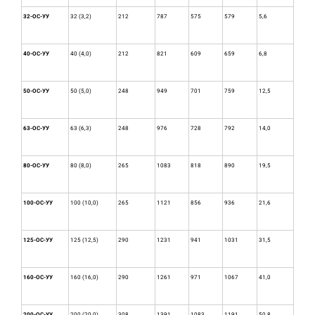
32-ОС-УУ
32 (3,2)
212
787
575
579
5,6
40-ОС-УУ
40 (4,0)
212
821
609
659
6,8
50-ОС-УУ
50 (5,0)
248
949
701
759
12,5
63-ОС-УУ
63 (6,3)
248
976
728
792
14,0
80-ОС-УУ
80 (8,0)
265
1083
818
890
19,5
100-ОС-УУ
100 (10,0)
265
1121
856
936
21,6
125-ОС-УУ
125 (12,5)
290
1231
941
1031
31,5
160-ОС-УУ
160 (16,0)
290
1261
971
1067
41,0
200-ОС-УУ
200 (20,0)
308
1391
1083
1191
50,8