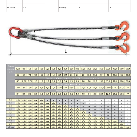
3СК-32,0
32
ВК-16,0
32
16