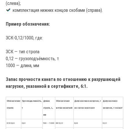
(слева);
комплектация нижних концов скобами (справа).
Пример обозначения:
3СК-0,12/1000, где:
3СК — тип стропа
0,12 — грузоподъёмность, т
1000 — длина, мм
Запас прочности каната по отношению к разрушающей
нагрузке, указанной в сертификате, 6:1.
Обозначение
Грузоподъемность,
Длина
Обозначение
Допускаемая нагрузка, т
Допускаемая
стропа
т
стропа, L,
ветви канатной
на звено навесное
нагрузка, т захват
мм
3СК-0,63
0,63
900 — 5 000
ВК-0,32
0,63
0,32