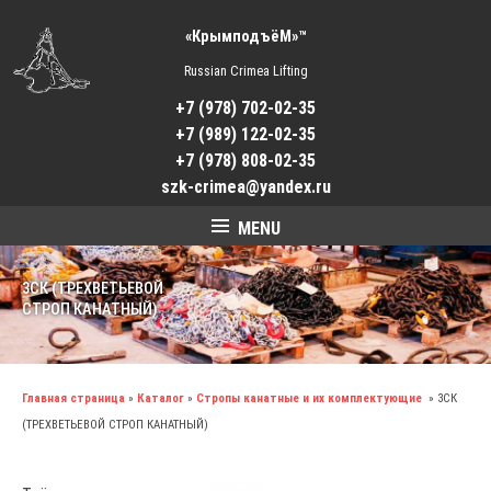
«КрымподъёМ»™
Russian Crimea Lifting
+7 (978) 702-02-35
+7 (989) 122-02-35
+7 (978) 808-02-35
szk-crimea@yandex.ru
MENU
3СК (ТРЕХВЕТЬЕВОЙ
СТРОП КАНАТНЫЙ)
Главная страница
»
Каталог
»
Стропы канатные и их комплектующие
»
3СК
(ТРЕХВЕТЬЕВОЙ СТРОП КАНАТНЫЙ)