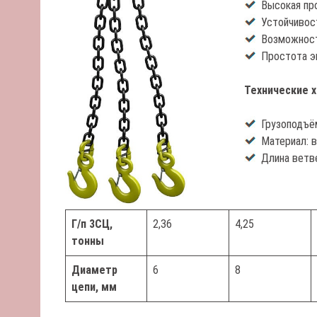
Высокая пр
Устойчивос
Возможност
Простота э
Технические х
Грузоподъём
Материал: в
Длина ветве
Г/п 3СЦ,
2,36
4,25
тонны
Диаметр
6
8
цепи, мм