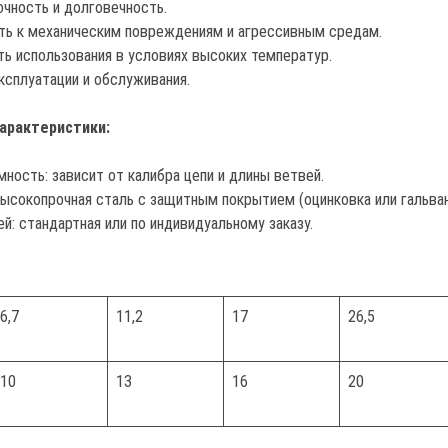
очность и долговечность.
ть к механическим повреждениям и агрессивным средам.
ь использования в условиях высоких температур.
ксплуатации и обслуживания.
арактеристики:
ность: зависит от калибра цепи и длины ветвей.
ысокопрочная сталь с защитным покрытием (оцинковка или гальван
й: стандартная или по индивидуальному заказу.
6,7
11,2
17
26,5
10
13
16
20