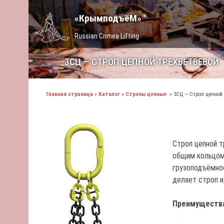
«КрымподъёМ»™
Russian Crimea Lifting
3СЦ — СТРОП ЦЕПНОЙ ТРЕХВЕТВЕВОЙ
Главная страница
»
Каталог
»
Стропы цепные
»
3СЦ — Строп цепной
Строп цепной т
общим кольцом 
грузоподъёмнос
делает строп и
Преимуществ