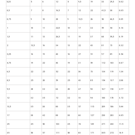
0,33
5
6
12
5
9,5
19
33
29,5
0.02
0,5
7
8
16,5
7
12
22
41,5
38
0.05
0,75
9
10
20
9
13,5
26
50
46,5
0.09
1
10
11
22,5
10
17
32
59
54
0.14
1,5
11
13
26,5
11
19
37
68
59,5
0.19
2
13,5
16
34
13
22
43
81
73
0.32
3,25
16
19
40
16
27
51
97
89
0.54
4,75
19
22
46
19
31
59
112
103
0.87
6,5
22
25
52
22
36
73
134
119
1.34
8,5
25
28
59
25
43
85
154
137
2.08
9,5
28
32
66
28
47
90
167
153
2.77
12
32
35
72
32
51
94
180
170
3.72
13,5
35
38
80
35
57
115
209
186
5.44
17
38
42
88
38
60
127
230
203
6.85
25
45
50
103
45
74
149
271
243
11.5
35
50
57
111
50
83
171
305
272
16.9