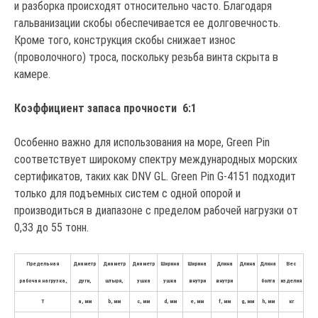
и разборка происходят относительно часто. Благодаря
гальванизации скобы обеспечивается ее долговечность.
Кроме того, конструкция скобы снижает износ
(проволочного) троса, поскольку резьба винта скрыта в
камере.
Коэффициент запаса прочности 6:1
Особенно важно для использования на море, Green Pin
соответствует широкому спектру международных морских
сертификатов, таких как DNV GL. Green Pin G-4151 подходит
только для подъемных систем с одной опорой и
производиться в диапазоне с пределом рабочей нагрузки от
0,33 до 55 тонн.
Предельная
Диаметр
Диаметр
Диаметр
Ширина
Ширина
Длина
Длина
Длина
Вес
рабочая нагрузка,
дуги,
штыря,
ушка
ушка
внутри
внутри
болта
изделия
Т
а, мм
b, мм
c, мм
d, мм
e, мм
f, мм
g, мм
h, мм
кг