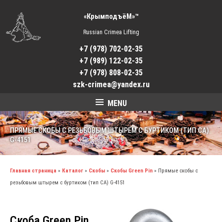
«КрымподъёМ»™
Russian Crimea Lifting
+7 (978) 702-02-35
+7 (989) 122-02-35
+7 (978) 808-02-35
szk-crimea@yandex.ru
MENU
ПРЯМЫЕ СКОБЫ С РЕЗЬБОВЫМ ШТЫРЕМ С БУРТИКОМ (ТИП СА)
G-4151
Главная страница
»
Каталог
»
Скобы
»
Скобы Green Pin
»
Прямые скобы с
резьбовым штырем с буртиком (тип СА) G-4151
Скоба Green Pin