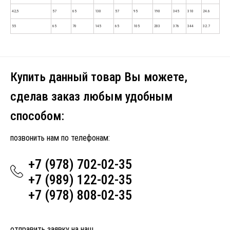
42,5
57
65
130
57
95
190
345
310
24.6
55
65
70
145
65
105
203
376
344
32.7
Купить данный товар Вы можете,
сделав заказ любым удобным
способом:
позвонить нам по телефонам:
+7 (978) 702-02-35
+7 (989) 122-02-35
+7 (978) 808-02-35
отправить заявку на наш