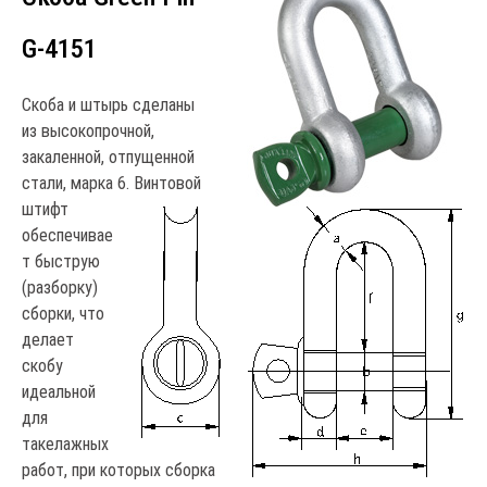
G-4151
Скоба и штырь сделаны
из высокопрочной,
закаленной, отпущенной
стали, марка 6. Винтовой
штифт
обеспечивае
т быструю
(разборку)
сборки, что
делает
скобу
идеальной
для
такелажных
работ, при которых сборка