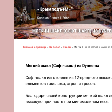
«КрымподъёМ»™
Russian Crimea Lifting
МЯГКИЙ ШАКЛ (СОФТ-ШАКЛ) ИЗ DYNE
Главная страница
»
Каталог
»
Скобы
»
Мягкий шакл (Софт-шакл) из
Мягкий шакл (Софт-шакл) из Dyneema
Софт-шакл изготовлен из 12-прядного высок
элементов такелажа, строп и тросов.
Благодаря своей конструкции мягкий шакл л
высокую прочность при минимальном весе.