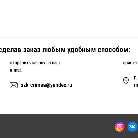
 сделав заказ любым удобным способом:
отправить заявку на наш
приехат
e-mail:
г
szk-crimea@yandex.ru
п