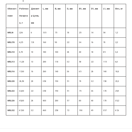
Обознач
Рабочая
Диамет
L, мм
B, мм
D, мм
B1, мм
D1, мм
L1, мм
Вес,
кг
ение
Нагрузк
р
Цепи,
а,
т
мм
NRLI6
2,36
6
135
75
18
25
14
54
1,2
NRLI78
4,25
7/8
160
90
22
34
16
70
2,2
NRLI10
6,70
10
180
100
26
40
18
85
3,4
NRLI13
11,20
13
200
110
32
50
22
115
6,0
NRLI16
17,00
16
260
140
36
65
26
140
10,0
NRLI20
26,50
20
350
190
51
70
32
150
23,3
NRLI22
32,00
22
350
190
51
75
36
170
25,9
NRLI26
45,00
26
400
200
57
80
40
170
35,2
NRLI32
67,00
32
460
250
72
190
49
357
67,6