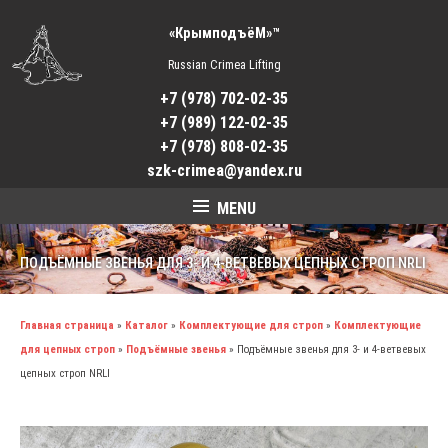
«КрымподъёМ»™
Russian Crimea Lifting
+7 (978) 702-02-35
+7 (989) 122-02-35
+7 (978) 808-02-35
szk-crimea@yandex.ru
MENU
ПОДЪЁМНЫЕ ЗВЕНЬЯ ДЛЯ 3- И 4-ВЕТВЕВЫХ ЦЕПНЫХ СТРОП NRLI
Главная страница
»
Каталог
»
Комплектующие для строп
»
Комплектующие
для цепных строп
»
Подъёмные звенья
»
Подъёмные звенья для 3- и 4-ветвевых
цепных строп NRLI