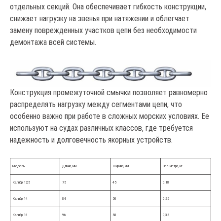
отдельных секций. Она обеспечивает гибкость конструкции,
снижает нагрузку на звенья при натяжении и облегчает
замену поврежденных участков цепи без необходимости
демонтажа всей системы.
Конструкция промежуточной смычки позволяет равномерно
распределять нагрузку между сегментами цепи, что
особенно важно при работе в сложных морских условиях. Ее
используют на судах различных классов, где требуется
надежность и долговечность якорных устройств.
Модель
Длина, мм
Ширина, мм
Вес метра, кг
Калибр 12,5
75
45
0,18
Калибр 14
84
50
0,25
Калибр 16
96
58
0,35