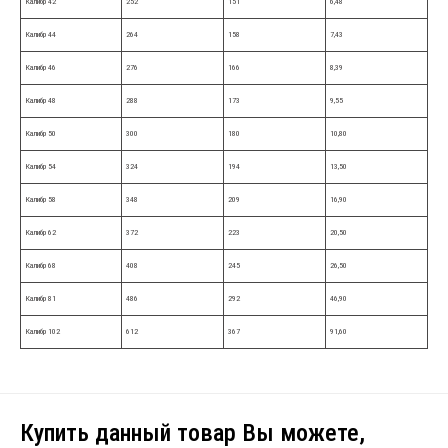
Калибр 42
252
151
6,48
Калибр 44
264
158
7,43
Калибр 46
276
166
8,39
Калибр 48
288
173
9,55
Калибр 50
300
180
10,80
Калибр 54
324
194
13,50
Калибр 58
348
209
16,90
Калибр 62
372
223
20,50
Калибр 68
408
245
26,50
Калибр 81
486
292
46,90
Калибр 102
612
367
91,60
Купить данный товар Вы можете,