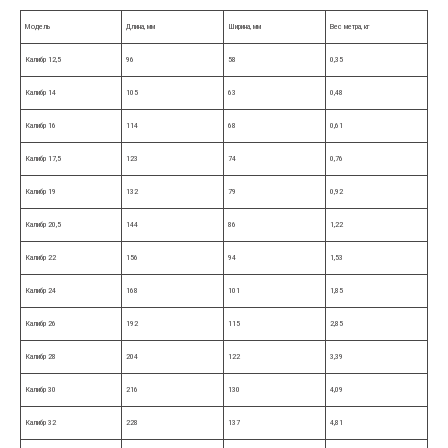
Модель
Длина, мм
Ширина, мм
Вес метра, кг
Калибр 12,5
96
58
0,35
Калибр 14
105
63
0,48
Калибр 16
114
68
0,61
Калибр 17,5
123
74
0,76
Калибр 19
132
79
0,92
Калибр 20,5
144
86
1,22
Калибр 22
156
94
1,53
Калибр 24
168
101
1,85
Калибр 26
192
115
2,85
Калибр 28
204
122
3,39
Калибр 30
216
130
4,09
Калибр 32
228
137
4,81