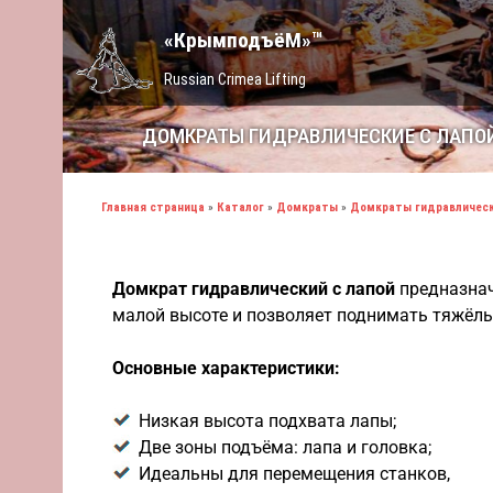
«КрымподъёМ»™
Russian Crimea Lifting
ДОМКРАТЫ ГИДРАВЛИЧЕСКИЕ С ЛАПО
Главная страница
»
Каталог
»
Домкраты
»
Домкраты гидравличес
Домкрат гидравлический с лапой
предназнач
малой высоте и позволяет поднимать тяжёлы
Основные характеристики:
Низкая высота подхвата лапы;
Две зоны подъёма: лапа и головка;
Идеальны для перемещения станков,