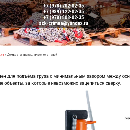
+7 (978) 702-02-35
+7 (989) 122-02-35
+7 (978) 808-02-35
szk-crimea@yandex.ru
Й
кие
»
Домкраты гидравлические с лапой
ен для подъёма груза с минимальным зазором между осно
е объекты, за которые невозможно зацепиться сверху.