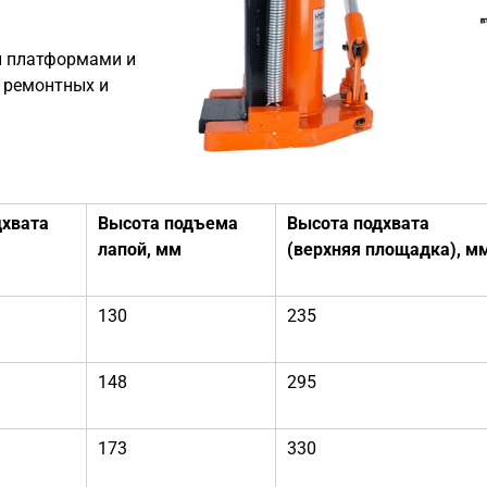
и платформами и
 ремонтных и
дхвата
Высота подъема
Высота подхвата
лапой,
мм
(верхняя
площадка),
м
130
235
148
295
173
330