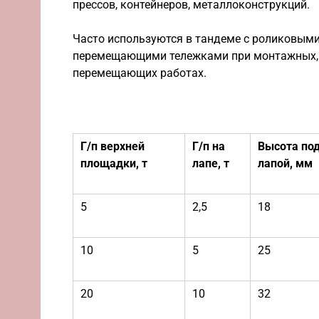
прессов, контейнеров, металлоконструкций.
Часто используются в тандеме с роликовым
перемещающими тележками при монтажных,
перемещающих работах.
Г/п верхней
Г/п на
Высота по
площадки, т
лапе, т
лапой, мм
5
2,5
18
10
5
25
20
10
32