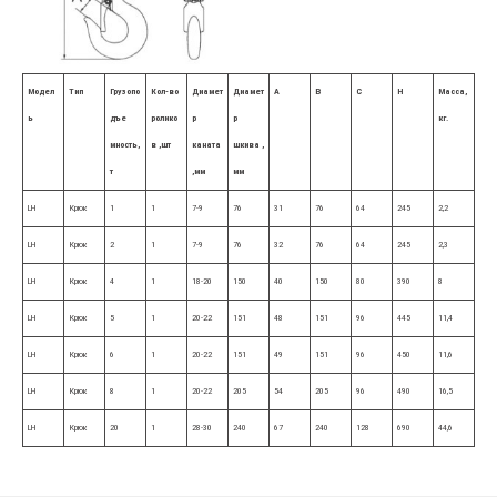
Модел
Тип
Грузопо
Кол-во
Диамет
Диамет
А
В
С
H
Масса,
ь
дъе
ролико
р
р
кг.
мность,
в
,шт
каната
шкива ,
т
,мм
мм
LH
Крюк
1
1
7-9
76
31
76
64
245
2,2
LH
Крюк
2
1
7-9
76
32
76
64
245
2,3
LH
Крюк
4
1
18-20
150
40
150
80
390
8
LH
Крюк
5
1
20-22
151
48
151
96
445
11,4
LH
Крюк
6
1
20-22
151
49
151
96
450
11,6
LH
Крюк
8
1
20-22
205
54
205
96
490
16,5
LH
Крюк
20
1
28-30
240
67
240
128
690
44,6