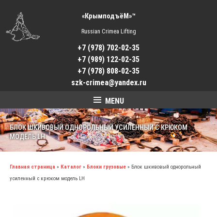
«КрымподъёМ»™
Russian Crimea Lifting
+7 (978) 702-02-35
+7 (989) 122-02-35
+7 (978) 808-02-35
szk-crimea@yandex.ru
MENU
БЛОК ШКИВОВЫЙ ОДНОРОЛЬНЫЙ УСИЛЕННЫЙ С КРЮКОМ
МОДЕЛЬ LH
Главная страница
»
Каталог
»
Блоки грузовые
»
Блок шкивовый однорольный
усиленный с крюком модель LH